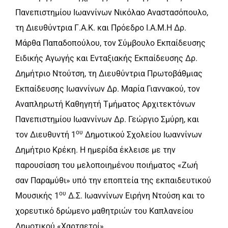
Πανεπιστημίου Ιωαννίνων Νικόλαο Αναστασόπουλο,
τη Διευθύντρια Γ.Α.Κ. και Πρόεδρο Ι.Α.Μ.Η Δρ.
Μάρθα Παπαδοπούλου, τον Σύμβουλο Εκπαίδευσης
Ειδικής Αγωγής και Ενταξιακής Εκπαίδευσης Δρ.
Δημήτριο Ντούτση, τη Διευθύντρια Πρωτοβάθμιας
Εκπαίδευσης Ιωαννίνων Δρ. Μαρία Γιαννακού, τον
Αναπληρωτή Καθηγητή Τμήματος Αρχιτεκτόνων
Πανεπιστημίου Ιωαννίνων Δρ. Γεώργιο Σμύρη, και
ου
τον Διευθυντή 1
Δημοτικού Σχολείου Ιωαννίνων
Δημήτριο Κρέκη. Η ημερίδα έκλεισε με την
παρουσίαση του μελοποιημένου ποιήματος «Ζωή
σαν Παραμύθι» υπό την εποπτεία της εκπαιδευτικού
ου
Μουσικής 1
Δ.Σ. Ιωαννίνων Ειρήνη Ντούση και το
χορευτικό δρώμενο μαθητριών του Καπλανείου
Δημοτικού «Χαρταετοί».